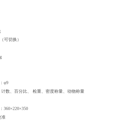
g
mg（可切换）
g
：
φ9
、计数、百分比、 检重、密度称量、动物称量
：
360×220×350
校准