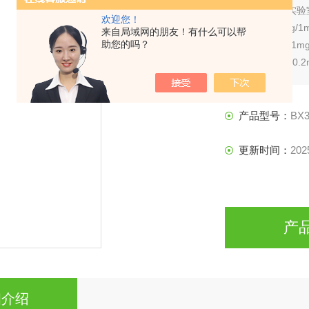
简要描述：
实验
欢迎您！
精度：0.1mg/
来自局域网的朋友！有什么可以帮
助您的吗？
重复性：±0.1m
示值误差：±0.2
准确级别：Ⅱ级
稳定时间：≤3S
秤盘尺寸（mm）
产品型号：
BX3
称重模式：称重
更新时间：
202
产
细介绍