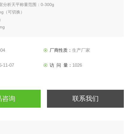
室分析天平称量范围：0-300g
1mg（可切换）
g
mg
：φ9
04
厂商性质：
生产厂家
、计数、百分比、 检重、密度称量、动物称量
5-11-07
访 问 量：
1026
品咨询
联系我们