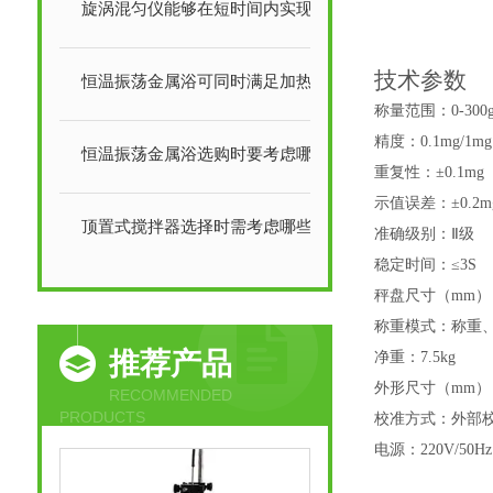
旋涡混匀仪能够在短时间内实现均匀混合
技术参数
恒温振荡金属浴可同时满足加热和样品混合的需求
称量范围
：0-
30
0
精度
：
0.
1
mg/1
恒温振荡金属浴选购时要考虑哪些事项？
重复性：±0.1mg
示值误差：±0.2m
顶置式搅拌器选择时需考虑哪些因素？
准确级别
：
Ⅱ级
稳定时间
：
≤3S
秤盘尺寸（mm）
称重模式：称重
推荐产品
净重
：
7
.
5
kg
外形尺寸（mm）
RECOMMENDED
PRODUCTS
校准方式
：外部
电源
：220V/50Hz