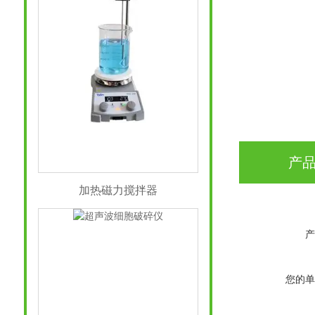
产
加热磁力搅拌器
产
您的单