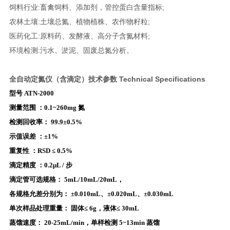
饲料行业:畜禽饲料、添加剂，管控蛋白含量指标;
农林土壤:土壤总氮、植物植株、农作物籽粒;
医药化工:原料药、发酵液、高分子含氮材料;
环境检测:污水、淤泥、固废总氮分析。
全自动定氮仪（含滴定）
技术参数
Technical Specifications
型号
ATN-2000
测量范围 ：
0.1~260mg 氮
检测回收率：
99.9±0.5%
示值误差 ：
±1%
重复性 ：RSD
≤ 0.5%
滴定精度 ：
0.2μL / 步
滴定管可选规格：
5mL/10mL/20mL，
各规格允差分别为： ±0.010mL、±0.020mL、±0.030mL
单次样品处理重量：
固体≤ 6g，液体≤ 30mL
蒸馏速度：
20-25mL/min，单样检测 5~13min
蒸馏