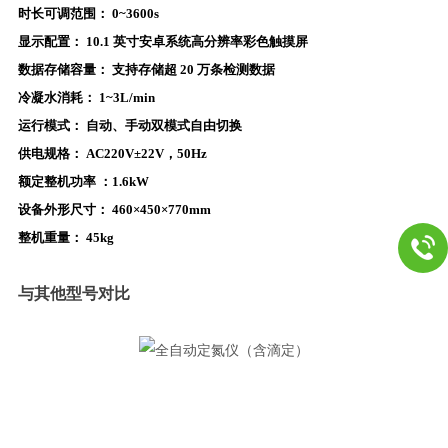
时长可调范围：
0~3600s
显示配置：
10.1 英寸安卓系统高分辨率彩色触摸屏
数据存储容量：
支持存储超 20 万条检测数据
冷凝水消耗：
1~3L/min
运行模式：
自动、手动双模式自由切换
供电规格：
AC220V±22V，50Hz
额定整机功率 ：
1.6kW
设备外形尺寸：
460×450×770mm
整机重量：
45kg
与其他型号对比