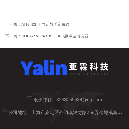
上一篇：
ATN-300全自动凯氏定氮仪
下一篇：
HUC-2/3/6/8/10/15/30H超声波清洗器
电子邮箱：
3238069634@qq.com
公司地址：上海市嘉定区外冈镇银龙路258弄金地威新智造园20号楼5楼