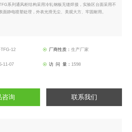
-TFG系列通风柜结构采用冷轧钢板无缝焊接，实验区台面采用不
表面静电喷塑处理，外表光滑无尘、美观大方、牢固耐用。
TFG-12
厂商性质：
生产厂家
5-11-07
访 问 量：
1598
品咨询
联系我们