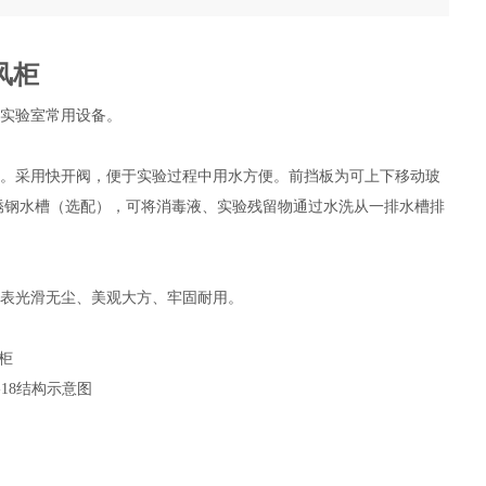
风柜
种实验室常用设备。
备。采用快开阀，便于实验过程中用水方便。前挡板为可上下移动玻
锈钢水槽
（
选配
）
，可将消毒液、实验残留物通过水洗从一排水槽排
外表
光滑无尘、美观大方、牢固耐用。
18
结构示意图