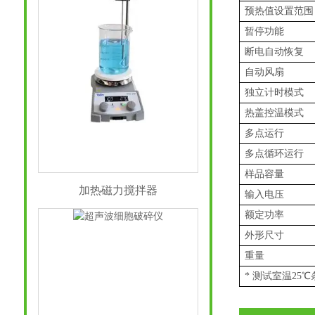
预热值设置范围
暂停功能
断电自动恢复
自动风扇
独立计时模式
热盖控温模式
多点运行
多点循环运行
样品容量
加热磁力搅拌器
输入电压
额定功率
外形尺寸
重量
* 测试室温25℃