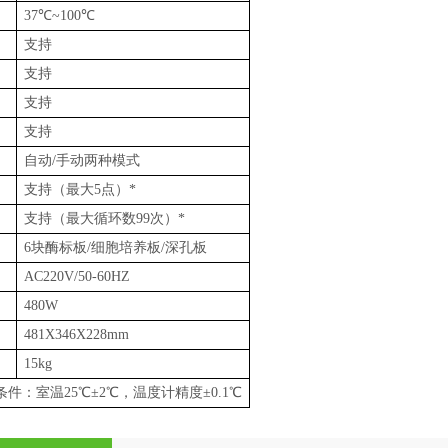
37℃~100℃
支持
支持
支持
支持
自动/手动两种模式
支持（最大5点）*
支持（最大循环数99次）*
6块酶标板/细胞培养板/深孔板
AC220V/50-60HZ
480W
481X346X228mm
15kg
条件：室温25℃±2℃，温度计精度±0.1℃