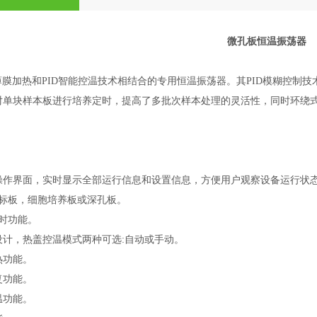
微孔板恒温振荡器
o是由薄膜加热和PID智能控温技术相结合的专用恒温振荡器。其PID模糊
对单块样本板进行培养定时，提高了多批次样本处理的灵活性，同时环绕
操作界面，实时显示全部运行信息和设置信息，方便用户观察设备运行状
酶标板，细胞培养板或深孔板。
时功能。
设计，热盖控温模式两种可选:自动或手动。
热功能。
复功能。
温功能。