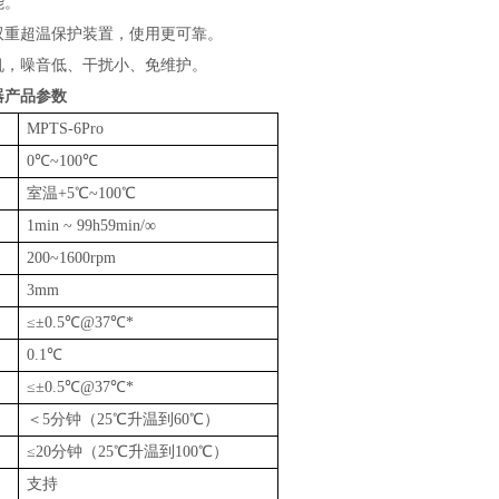
能。
双重超温保护装置，使用更可靠。
机，噪音低、干扰小、免维护。
器
产品参数
MPTS-6Pro
0℃~100℃
室温+5℃~100℃
围
1min ~ 99h59min/∞
200~1600rpm
3mm
≤±0.5℃@37℃*
0.1℃
≤±0.5℃@37℃*
＜5分钟（25℃升温到60℃）
≤20分钟（25℃升温到100℃）
支持