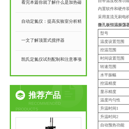
自带温度校准功
看完本篇你就了解什么是加热磁力搅拌器了
内置软件和硬件
采用直流无刷电
自动定氮仪：提高实验室分析精度与效率
微孔板恒温振荡
型号
一文了解顶置式搅拌器
温度设置范围
控温范围
时间设置范
凯氏定氮仪试剂配制和注意事项
转速范围
水平振幅
控温精度
显示精度
推荐产品
温度均匀性
RECOMMENDED
升温时间1
PRODUCTS
升温时间2
自动预热功能