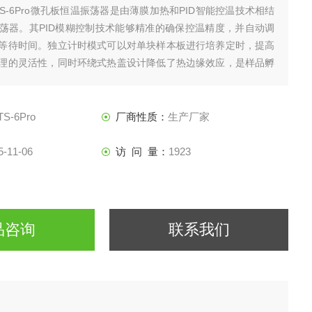
TS-6Pro微孔板恒温振荡器是由薄膜加热和PID智能控温技术相结
荡器。其PID模糊控制技术能够精准的确保控温精度，并自动调
等待时间。独立计时模式可以对单块样本板进行培养定时，提高
理的灵活性，同时环绕式热盖设计降低了热边缘效应，是样品孵
过程理想的自动化工具。
S-6Pro
厂商性质：
生产厂家
5-11-06
访 问 量：
1923
品咨询
联系我们