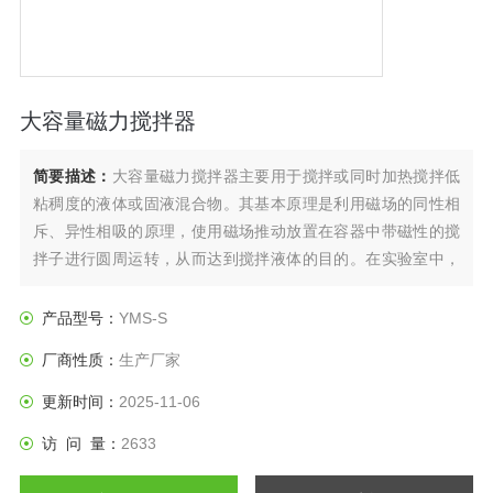
大容量磁力搅拌器
简要描述：
大容量磁力搅拌器主要用于搅拌或同时加热搅拌低
粘稠度的液体或固液混合物。其基本原理是利用磁场的同性相
斥、异性相吸的原理，使用磁场推动放置在容器中带磁性的搅
拌子进行圆周运转，从而达到搅拌液体的目的。在实验室中，
常常需要在搅动待测溶液的情况下进行分析操作。如pH值测
定、电位滴定以及电位法测定各种离子等，这些都是在磁力搅
产品型号：
YMS-S
拌器上进行的。 磁力搅拌器是广泛应用于 环保、科研、卫生、
厂商性质：
生产厂家
防疫等单位的常备工具。
更新时间：
2025-11-06
访 问 量：
2633